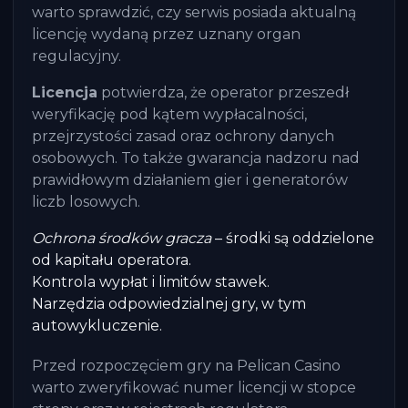
warto sprawdzić, czy serwis posiada aktualną
licencję wydaną przez uznany organ
regulacyjny.
Licencja
potwierdza, że operator przeszedł
weryfikację pod kątem wypłacalności,
przejrzystości zasad oraz ochrony danych
osobowych. To także gwarancja nadzoru nad
prawidłowym działaniem gier i generatorów
liczb losowych.
Ochrona środków gracza
– środki są oddzielone
od kapitału operatora.
Kontrola wypłat i limitów stawek.
Narzędzia odpowiedzialnej gry, w tym
autowykluczenie.
Przed rozpoczęciem gry na Pelican Casino
warto zweryfikować numer licencji w stopce