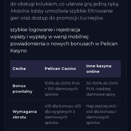
do obsługi kciukiem, co ułatwia grę jedną ręką.
Mobilne lobby
umożliwia szybkie filtrowanie
gier oraz dostęp do promocji i turniejów.
szybkie logowanie i rejestracja
wpłaty i wypłaty w wersji mobilnej
powiadomienia o nowych bonusach w Pelican
Kasyno
Inne kasyna
Cecha
Pelican Casino
online
100% do 2000 PLN
50–100% do 1000
Bonus
+ 100 darmowych
PLN, rzadziej
powitalny
spinów
darmowe spiny
x35 dla bonusu, x25
Najczęściej x40–
Wymagania
dla wygranych z
x45 dla bonusu i
obrotu
darmowych
darmowych
spinów
spinów