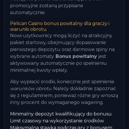
promocyjne zostaną przypisane
automatycznie.
Pelican Casino bonus powitalny dla graczy i
warunki obrotu
Nowi użytkownicy mogą liczyć na atrakcyjny
pakiet startowy, obejmujący dopasowanie
pierwszego depozytu oraz darmowe spiny na
wybrane automaty.
Bonus powitalny
jest
aktywowany automatycznie po spełnieniu
minimalnej kwoty wpłaty.
Aby wypłacić środki, konieczne jest spełnienie
warunków obrotu
. Należy dokładnie zapoznać
się z regulaminem, ponieważ różne gry wnoszą
inny procent do wymaganego wagering.
Minimalny depozyt kwalifikujący do bonusu
Limit czasowy na wykorzystanie środków
Maksymalna stawka podczas gry z bonusem