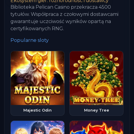
Ekosystem gier: różnorodność i dostawcy
Biblioteka Pelican Casino przekracza 4500
tytułów. Współpraca z czołowymi dostawcami
gwarantuje uczciwość wyników opartą na
certyfikowanych RNG.
Popularne sloty
Majestic Odin
Money Tree