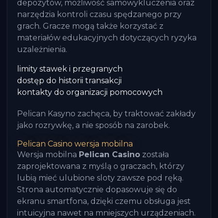
depozytów, możliwość samowykluczenia oraz
narzędzia kontroli czasu spędzanego przy
grach. Gracze mogą także korzystać z
materiałów edukacyjnych dotyczących ryzyka
uzależnienia.
limity stawek i przegranych
dostęp do historii transakcji
kontakty do organizacji pomocowych
Pelican Kasyno zachęca, by traktować zakłady
jako rozrywkę, a nie sposób na zarobek.
Pelican Casino wersja mobilna
Wersja mobilna
Pelican Casino
została
zaprojektowana z myślą o graczach, którzy
lubią mieć ulubione sloty zawsze pod ręką.
Strona automatycznie dopasowuje się do
ekranu smartfona, dzięki czemu obsługa jest
intuicyjna nawet na mniejszych urządzeniach.