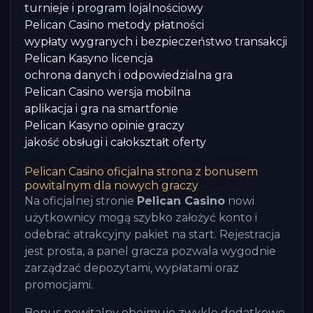
turnieje i program lojalnościowy
Pelican Casino metody płatności
wypłaty wygranych i bezpieczeństwo transakcji
Pelican Kasyno licencja
ochrona danych i odpowiedzialna gra
Pelican Casino wersja mobilna
aplikacja i gra na smartfonie
Pelican Kasyno opinie graczy
jakość obsługi i całokształt oferty
Pelican Casino oficjalna strona z bonusem
powitalnym dla nowych graczy
Na oficjalnej stronie
Pelican Casino
nowi
użytkownicy mogą szybko założyć konto i
odebrać atrakcyjny pakiet na start. Rejestracja
jest prosta, a panel gracza pozwala wygodnie
zarządzać depozytami, wypłatami oraz
promocjami.
Bonus powitalny obejmuje zwykle dodatkowe