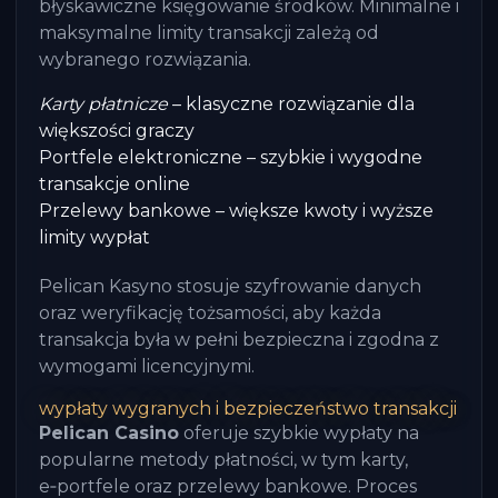
błyskawiczne księgowanie środków. Minimalne i
maksymalne limity transakcji zależą od
wybranego rozwiązania.
Karty płatnicze
– klasyczne rozwiązanie dla
większości graczy
Portfele elektroniczne – szybkie i wygodne
transakcje online
Przelewy bankowe – większe kwoty i wyższe
limity wypłat
Pelican Kasyno stosuje szyfrowanie danych
oraz weryfikację tożsamości, aby każda
transakcja była w pełni bezpieczna i zgodna z
wymogami licencyjnymi.
wypłaty wygranych i bezpieczeństwo transakcji
Pelican Casino
oferuje szybkie wypłaty na
popularne metody płatności, w tym karty,
e‑portfele oraz przelewy bankowe. Proces