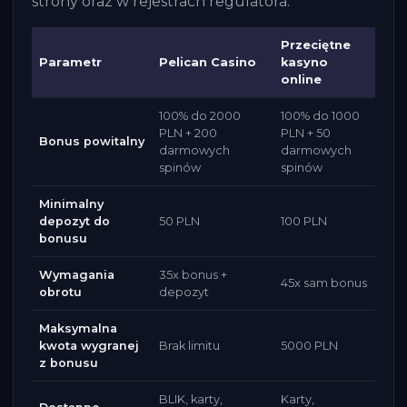
strony oraz w rejestrach regulatora.
Przeciętne
Parametr
Pelican Casino
kasyno
online
100% do 2000
100% do 1000
PLN + 200
PLN + 50
Bonus powitalny
darmowych
darmowych
spinów
spinów
Minimalny
depozyt do
50 PLN
100 PLN
bonusu
Wymagania
35x bonus +
45x sam bonus
obrotu
depozyt
Maksymalna
kwota wygranej
Brak limitu
5000 PLN
z bonusu
BLIK, karty,
Karty,