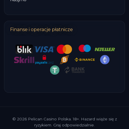
Finanse i operacje płatnicze
© 2026 Pelican Casino Polska. 18+. Hazard wiąże się z
ryzykiem. Graj odpowiedzialnie.