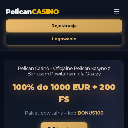
Pelican
CASINO
☰
Rejestracja
Logowanie
Pelican Casino – Oficjalne Pelican Kasyno z
Bonusem Powitalnym dla Graczy
100% do 1000 EUR + 200
FS
Pakiet powitalny – kod
BONUS100