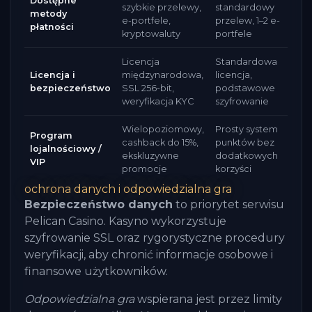
Dostępne
szybkie przelewy,
standardowy
metody
e-portfele,
przelew, 1–2 e-
płatności
kryptowaluty
portfele
Licencja
Standardowa
Licencja i
międzynarodowa,
licencja,
bezpieczeństwo
SSL 256-bit,
podstawowe
weryfikacja KYC
szyfrowanie
Wielopoziomowy,
Prosty system
Program
cashback do 15%,
punktów bez
lojalnościowy /
ekskluzywne
dodatkowych
VIP
promocje
korzyści
ochrona danych i odpowiedzialna gra
Bezpieczeństwo danych
to priorytet serwisu
Pelican Casino. Kasyno wykorzystuje
szyfrowanie SSL oraz rygorystyczne procedury
weryfikacji, aby chronić informacje osobowe i
finansowe użytkowników.
Odpowiedzialna gra
wspierana jest przez limity