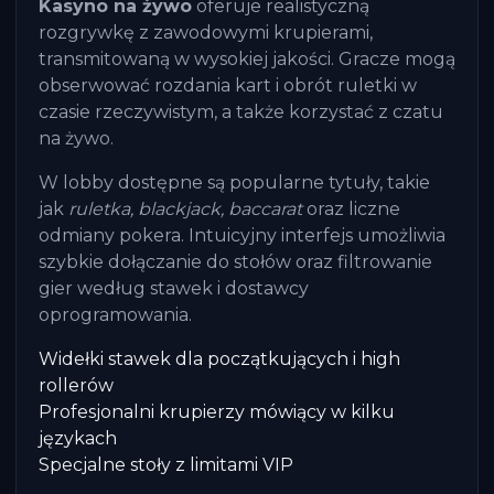
Kasyno na żywo
oferuje realistyczną
rozgrywkę z zawodowymi krupierami,
transmitowaną w wysokiej jakości. Gracze mogą
obserwować rozdania kart i obrót ruletki w
czasie rzeczywistym, a także korzystać z czatu
na żywo.
W lobby dostępne są popularne tytuły, takie
jak
ruletka, blackjack, baccarat
oraz liczne
odmiany pokera. Intuicyjny interfejs umożliwia
szybkie dołączanie do stołów oraz filtrowanie
gier według stawek i dostawcy
oprogramowania.
Widełki stawek dla początkujących i high
rollerów
Profesjonalni krupierzy mówiący w kilku
językach
Specjalne stoły z limitami VIP