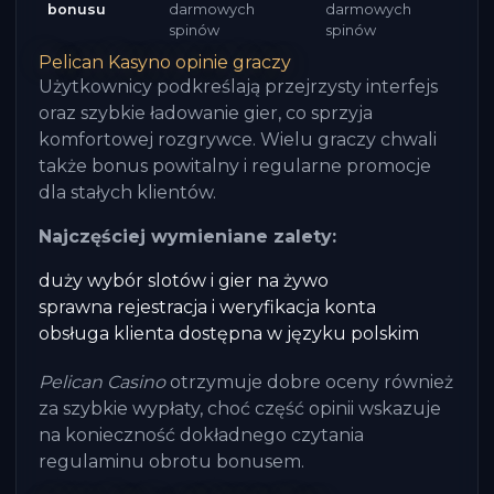
bonusu
darmowych
darmowych
spinów
spinów
Pelican Kasyno opinie graczy
Użytkownicy podkreślają przejrzysty interfejs
oraz szybkie ładowanie gier, co sprzyja
komfortowej rozgrywce. Wielu graczy chwali
także bonus powitalny i regularne promocje
dla stałych klientów.
Najczęściej wymieniane zalety:
duży wybór slotów i gier na żywo
sprawna rejestracja i weryfikacja konta
obsługa klienta dostępna w języku polskim
Pelican Casino
otrzymuje dobre oceny również
za szybkie wypłaty, choć część opinii wskazuje
na konieczność dokładnego czytania
regulaminu obrotu bonusem.