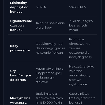
Minimalny
depozyt do
50 PLN
50–100 PLN
bonusu
Ograniczenie
7–30 dni, często
14 dni na spełnienie
czasowe
bez jasnych
warunków
bonusu
zasad
Promocje
Dedykowany kod
okresowe, nie
Kody
dla nowego gracza
zawsze
promocyjne
na stronie Pelican
dostępne dla
nowych graczy
Najczęściej tylko
Automaty online z
Gry
wybrane
listy promocyjnej,
kwalifikujące
automaty, gry
wybrane gry
do obrotu
stołowe
stołowe
wykluczone
Brak limitu dla
Często niższy
Maksymalna
środków realnych,
limit wygranych z
wygrana z
limit 10 000 PLN z
bonusu i